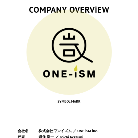
COMPANY OVERViEW
岩の鏡文字
「山形の左馬」
「縁起物」
丸から出た線
「枠にはまらない」
「末広がり」
SYMBOL MARK
会社名
株式会社ワンイズム ／ ONE-iSM inc.
代表
岩住 浩一 ／ Koichi Iwazumi