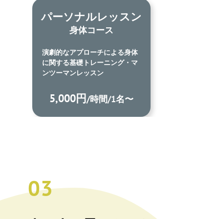
ッスン
コミュニケーション能力
向上ワークショップ
よる身体
【基礎コース】
ング・マ
5名までを対象に呼吸・声・身
体の基礎を学ぶコース
300,000円
1名〜
/月～
03