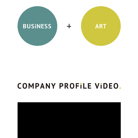
BUSiNESS
ART