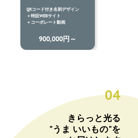
イン
名刺、封筒、ロゴ、リーフレッ
ト、WEBサイトなど各種デザイ
ン・制作
～
30,000円～
04
きらっと光る
"うま いいもの"を