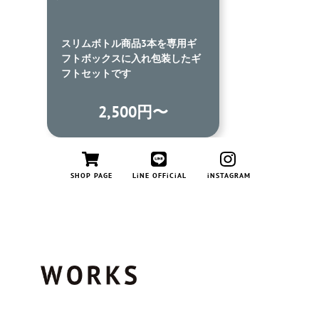
アクキーセット
専用ギ
もろみ醤油360mlと細部にまで
装したギ
こだわったアクリルキーホルダ
ーのセットです
〜
1,200円
SHOP PAGE
LiNE OFFiCiAL
iNSTAGRAM